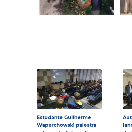
Estudante Guilherme
Aut
Waperchowski palestra
lan