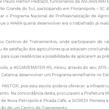
dual Paulo Ramon Pedrazzi, funcionários da ASCAR/EMAT
o Rio Grande do Sul, participando em Florianópolis – S
izar o Programa Nacional de Profissionalização de Agr
ue o MARA queria desenvolver era o trabalhado já rea
os Centros de Treinamentos, onde participaram de vá
u de satisfação dos agricultores que estavam concluind
para suas residências a possibilidade de aplicarem as prá
olis, a ASCAR/EMATER-RS, iniciou através do seu ATR,
ta Catarina, desenvolver um Programa semelhante no Est
 PASTOR, pois esta escola poderia oferecer a infraestrut
nto. Na concordância desta, procuraram a Prefeitura Mu
s de Nova Petrópolis e Picada Café, a SICREDI Pioneira
iação de um Centro de Treinamento.