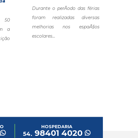
Na Co
da
Durante o perÃ­odo das férias
Profes
foram realizadas diversas
man
 50
melhorias nos espaÃ§os
reconh
am a
escolares...
todos 
ção
educaç
CO
HOSPEDARIA
98401 4020
54.