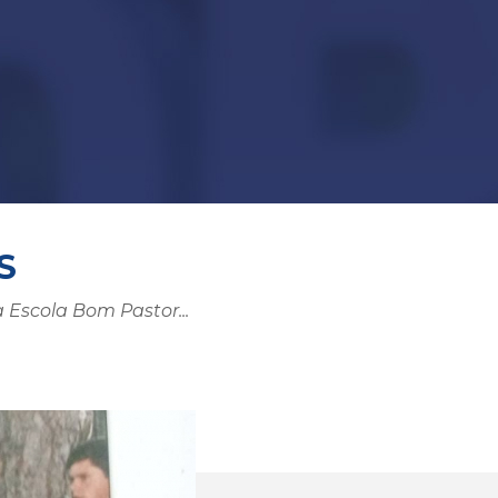
S
 Escola Bom Pastor...