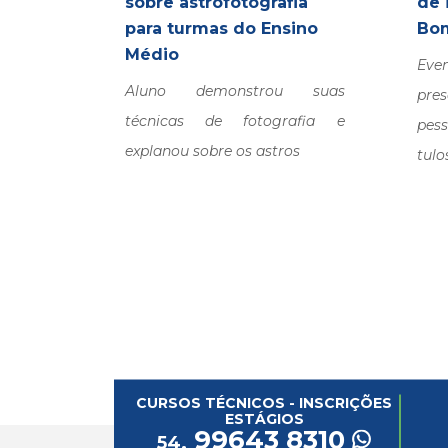
sobre astrofotografia
de 
para turmas do Ensino
Bom
Médio
Ev
Aluno demonstrou suas
pre
técnicas de fotografia e
pess
explanou sobre os astros
tulo
CURSOS TÉCNICOS - INSCRIÇÕES
ESTÁGIOS
99643 8310
54.