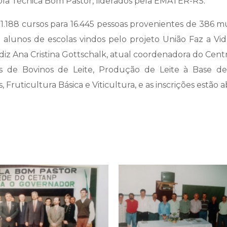
ola Técnica Bom Pastor, liderados pela EMATER-RS.
.188 cursos para 16.445 pessoas provenientes de 386 mu
 e alunos de escolas vindos pelo projeto União Faz a Vid
 diz Ana Cristina Gottschalk, atual coordenadora do Cen
 de Bovinos de Leite, Produção de Leite à Base de P
ruticultura Básica e Viticultura, e as inscrições estão