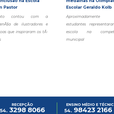
inclusão na Escola
medalhas na Olimpía
 Pastor
Escolar Geraldo Kolb
ento contou com a
Aproximadamente
senÃ§a de ilustradores e
estudantes representar
oas que inspiraram os tÃ­
escola na competi
s
municipal
RECEPÇÃO
ENSINO MÉDIO E TÉCNI
3298 8066
98423 2166
54.
54.