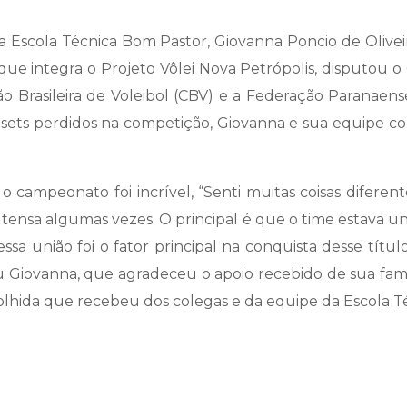
 Escola Técnica Bom Pastor, Giovanna Poncio de Oliveira
a, que integra o Projeto Vôlei Nova Petrópolis, disputou 
Brasileira de Voleibol (CBV) e a Federação Paranaense d
s sets perdidos na competição, Giovanna e sua equipe 
 o campeonato foi incrível, “Senti muitas coisas difere
ensa algumas vezes. O principal é que o time estava u
ssa união foi o fator principal na conquista desse tít
Giovanna, que agradeceu o apoio recebido de sua famíli
acolhida que recebeu dos colegas e da equipe da Escola 