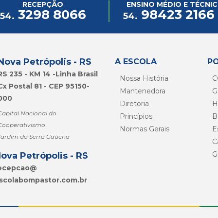
RECEPÇÃO
ENSINO MÉDIO E TÉCNI
3298 8066
98423 2166
54.
54.
Nova Petrópolis - RS
A ESCOLA
P
RS 235 - KM 14 -Linha Brasil
Nossa História
C
Cx Postal 81 - CEP 95150-
Mantenedora
G
000
Diretoria
H
Capital Nacional do
Princípios
B
Cooperativismo
Normas Gerais
E
Jardim da Serra Gaúcha
C
G
ova Petrópolis - RS
ecepcao@
scolabompastor.com.br