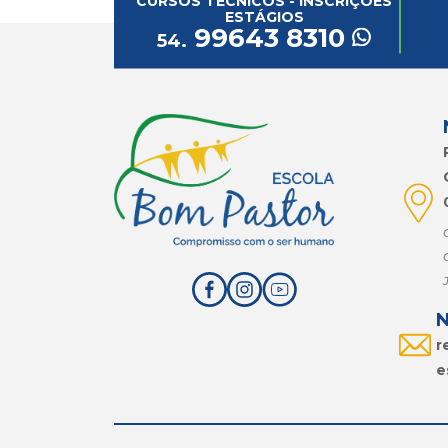
CURSOS TÉCNICOS - INSCRIÇÕES
ESTÁGIOS
99643 8310
54.
N
r
e