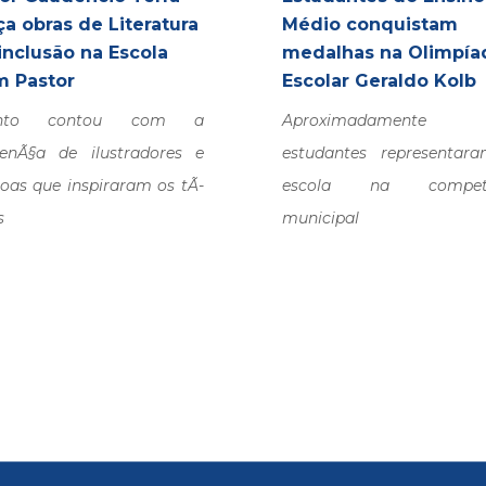
ça obras de Literatura
Médio conquistam
inclusão na Escola
medalhas na Olimpía
 Pastor
Escolar Geraldo Kolb
ento contou com a
Aproximadamente
senÃ§a de ilustradores e
estudantes representar
oas que inspiraram os tÃ­
escola na competi
s
municipal