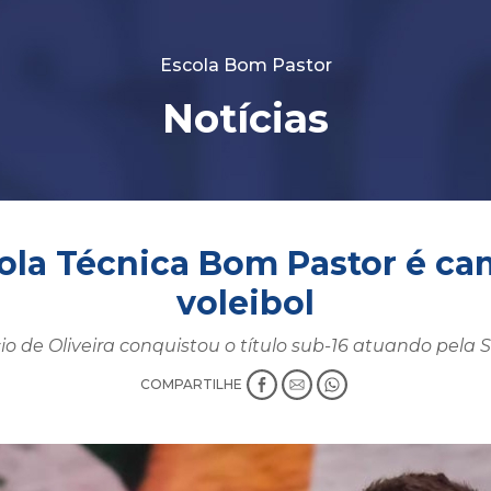
Escola Bom Pastor
Notícias
ola Técnica Bom Pastor é cam
voleibol
o de Oliveira conquistou o título sub-16 atuando pela
COMPARTILHE