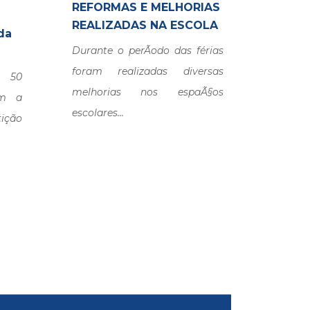
REFORMAS E MELHORIAS
DIA 
REALIZADAS NA ESCOLA
Na Co
da
Durante o perÃ­odo das férias
Profes
foram realizadas diversas
man
 50
melhorias nos espaÃ§os
reconh
am a
escolares...
todos 
ção
educaç