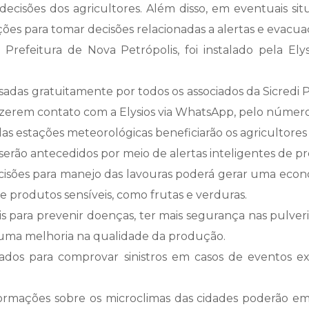
isões dos agricultores. Além disso, em eventuais situa
ões para tomar decisões relacionadas a alertas e evacu
efeitura de Nova Petrópolis, foi instalado pela Elys
adas gratuitamente por todos os associados da Sicredi P
fizerem contato com a Elysios via WhatsApp, pelo número
las estações meteorológicas beneficiarão os agricultores 
erão antecedidos por meio de alertas inteligentes de pr
cisões para manejo das lavouras poderá gerar uma eco
 de produtos sensíveis, como frutas e verduras.
 para prevenir doenças, ter mais segurança nas pulver
 uma melhoria na qualidade da produção.
zados para comprovar sinistros em casos de eventos ex
formações sobre os microclimas das cidades poderão emb