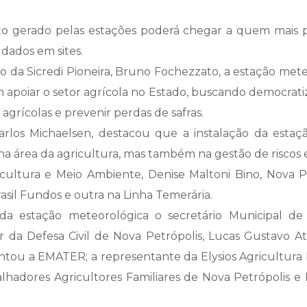
 gerado pelas estações poderá chegar a quem mais pr
 dados em sites.
 da Sicredi Pioneira, Bruno Fochezzato, a estação mete
m apoiar o setor agrícola no Estado, buscando democrati
grícolas e prevenir perdas de safras.
Carlos Michaelsen, destacou que a instalação da est
s na área da agricultura, mas também na gestão de riscos
icultura e Meio Ambiente, Denise Maltoni Bino, Nova 
asil Fundos e outra na Linha Temerária.
a estação meteorológica o secretário Municipal de 
tor da Defesa Civil de Nova Petrópolis, Lucas Gustav
ntou a EMATER; a representante da Elysios Agricultura 
lhadores Agricultores Familiares de Nova Petrópolis e