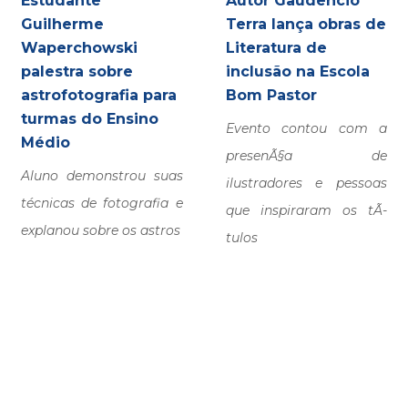
Estudante
Autor Gaudêncio
Guilherme
Terra lança obras de
Waperchowski
Literatura de
palestra sobre
inclusão na Escola
astrofotografia para
Bom Pastor
turmas do Ensino
Evento contou com a
Médio
presenÃ§a de
Aluno demonstrou suas
ilustradores e pessoas
técnicas de fotografia e
que inspiraram os tÃ­
explanou sobre os astros
tulos